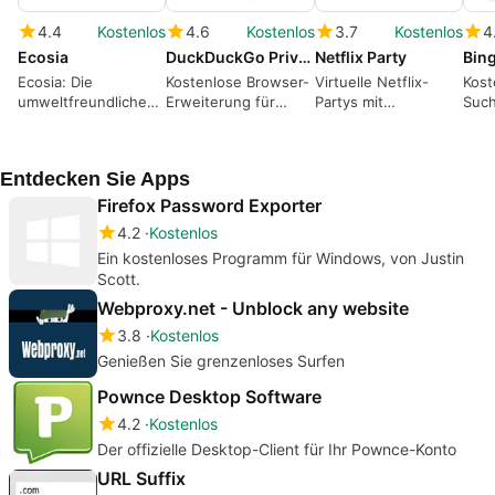
4.4
Kostenlos
4.6
Kostenlos
3.7
Kostenlos
4
Ecosia
DuckDuckGo Privacy Essentials (Chrome)
Netflix Party
Ecosia: Die
Kostenlose Browser-
Virtuelle Netflix-
Kost
umweltfreundliche
Erweiterung für
Partys mit
Suc
Suchmaschine, die
erweiterte
kostenloser
Anw
Bäume anpflanzt
Privatsphäre-
Erweiterung für
Sma
Einstellungen
Google Chrome
Entdecken Sie Apps
Firefox Password Exporter
4.2
Kostenlos
Ein kostenloses Programm für Windows, von Justin
Scott.
Webproxy.net - Unblock any website
3.8
Kostenlos
Genießen Sie grenzenloses Surfen
Pownce Desktop Software
4.2
Kostenlos
Der offizielle Desktop-Client für Ihr Pownce-Konto
URL Suffix