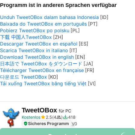
Programm ist in anderen Sprachen verfügbar
Unduh TweetOBox dalam bahasa Indonesia
Baixada do TweetOBox em português
Pobierz TweetOBox po polsku
下载 中国人TweetOBox
Descargar TweetOBox en español
Scarica TweetOBox in italiano
Download TweetOBox in english
日本語で TweetOBox をダウンロード
Télécharger TweetOBox en française
다운로드 TweetOBox
Tải xuống TweetOBox bằng tiếng Việt
TweetOBox
für PC
Kostenlos
2.5
4
418
Sicheres Programm
V
0